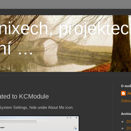
nixech, projektec
ní …
O mn
Ja
ated to KCModule
Zobraz
ystem Settings, hide under About Me icon.
Archiv
►
20
►
20