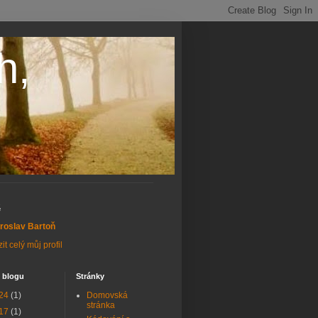
h,
ě
roslav Bartoň
it celý můj profil
 blogu
Stránky
24
(1)
Domovská
stránka
17
(1)