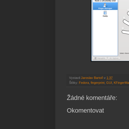
Vystavil
Jaroslav Bartoň
v
1:37
Štítky:
Fedora
,
fingerprint
,
GUI
,
KFingerMa
Žádné komentáře:
Okomentovat