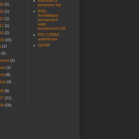
Kódování a
16
(1)
komprese dat
ROS:
15
(1)
Architektura
12
(1)
současných
jader
11
(1)
konvenčních OS
10
(2)
PDI: CORBA
autentizace
09
(20)
DjVOIP
na
(2)
í
(3)
rvence
(2)
rvna
(1)
bna
(9)
ezna
(3)
08
(8)
07
(21)
06
(26)