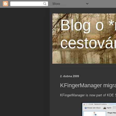
Blog o *
cestová
2. dubna 2009
KFingerManager migr
KFingerManager is now part of KDE S