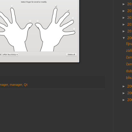
►
20
►
20
►
20
►
20
►
20
▼
20
říj
zář
če
če
du
bř
nager
,
manager
,
Qt
►
20
►
20
►
20